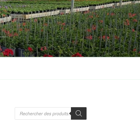
es……
Recherche
de
produits