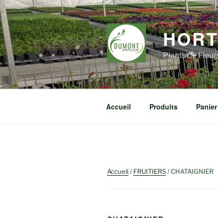
Aller
au
contenu
HORT
principal
Plants de Fleu
Accueil
Produits
Panier
Accueil
/
FRUITIERS
/ CHATAIGNIER