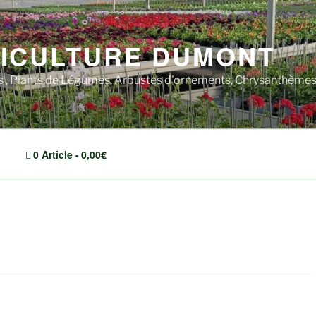
ICULTURE DUMONT
rs , Plants de Légumes, Arbustes d'ornements, Chrysanthèm
0 Article
0,00€