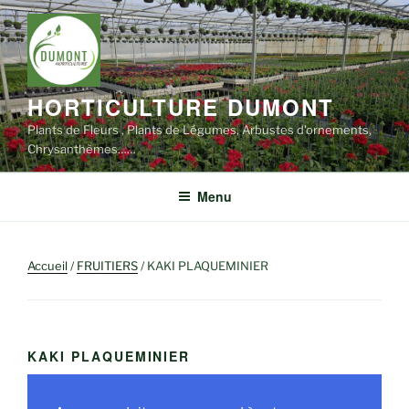
Aller
au
contenu
principal
HORTICULTURE DUMONT
Plants de Fleurs , Plants de Légumes, Arbustes d'ornements,
Chrysanthèmes……
Menu
Accueil
/
FRUITIERS
/ KAKI PLAQUEMINIER
KAKI PLAQUEMINIER