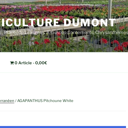
ICULTURE DUMONT
rs , Plants de Légumes, Arbustes d'ornements, Chrysanthèm
0 Article
0,00€
érranéen
/ AGAPANTHUS Pitchoune White