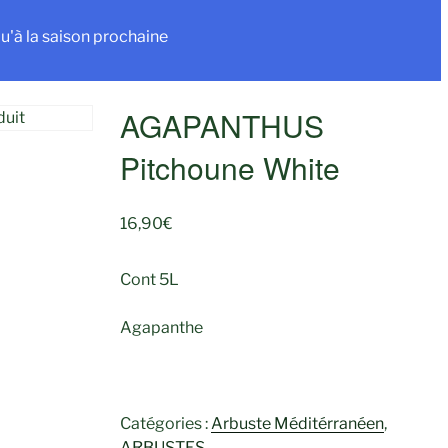
u'à la saison prochaine
AGAPANTHUS
Pitchoune White
16,90
€
Cont 5L
Agapanthe
Catégories :
Arbuste Méditérranéen
,
ARBUSTES