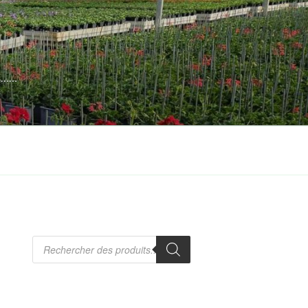
es……
Recherche
de
produits