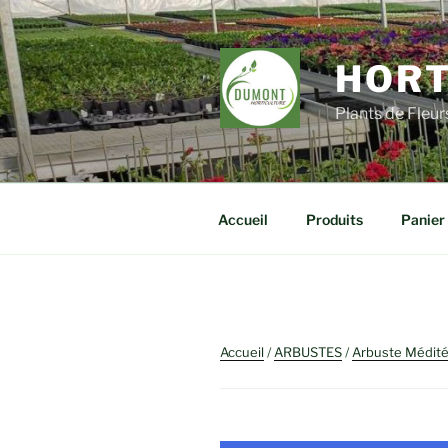
Aller
au
contenu
HORT
principal
Plants de Fleu
Accueil
Produits
Panier
Accueil
/
ARBUSTES
/
Arbuste Médit