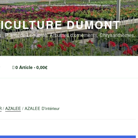
ICULTURE DUMONT
rs , Plants de Légumes, Arbustes d'ornements, Chrysanthème
0 Article
0,00€
R
/
AZALEE
/ AZALEE D’intérieur