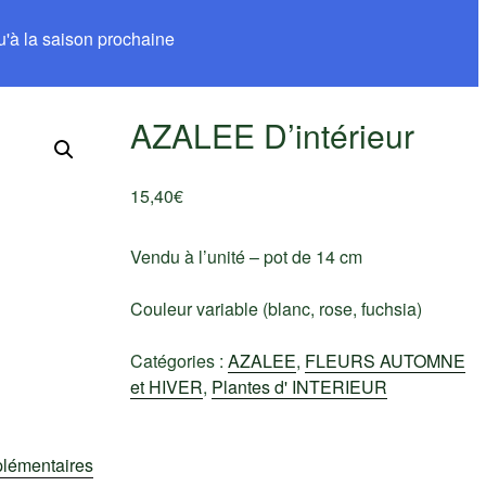
u'à la saison prochaine
AZALEE D’intérieur
15,40
€
Vendu à l’unité – pot de 14 cm
Couleur variable (blanc, rose, fuchsia)
Catégories :
AZALEE
,
FLEURS AUTOMNE
et HIVER
,
Plantes d' INTERIEUR
plémentaires