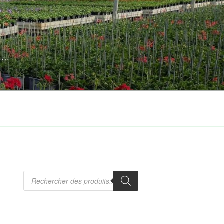
s……
Recherche
de
produits