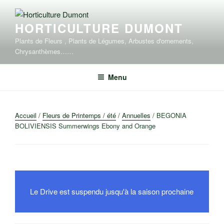
Aller
au
HORTICULTURE DUMONT
contenu
principal
Plants de Fleurs , Plants de Légumes, Arbustes d'ornements,
Chrysanthèmes……
Menu
Accueil
/
Fleurs de Printemps / été
/
Annuelles
/ BEGONIA
BOLIVIENSIS Summerwings Ebony and Orange
Le Drive est suspendu jusqu'à la saison prochaine