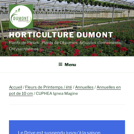
Aller
au
contenu
principal
HORTICULTURE DUMONT
Plants de Fleurs , Plants de Légumes, Arbustes d'ornements,
Chrysanthèmes……
Menu
Accueil
/
Fleurs de Printemps / été
/
Annuelles
/
Annuelles en
pot de 10 cm
/ CUPHEA Ignea Magine
Le Drive est suspendu jusqu'à la saison