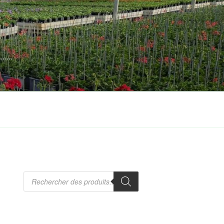
es……
Recherche
de
produits