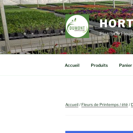
Aller
au
contenu
HORT
principal
Plants de Fleu
Accueil
Produits
Panier
Accueil
/
Fleurs de Printemps / été
/