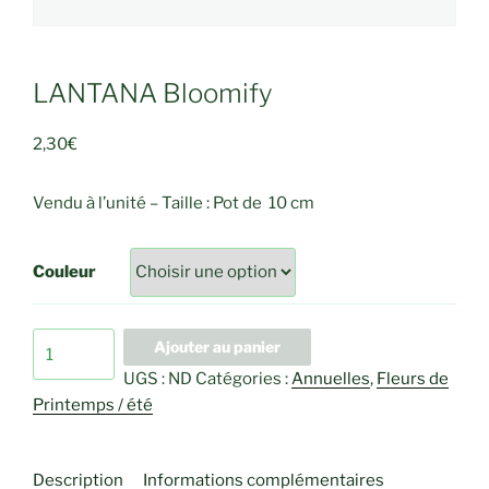
LANTANA Bloomify
2,30
€
Vendu à l’unité – Taille : Pot de 10 cm
Couleur
quantité
Ajouter au panier
de
UGS :
ND
Catégories :
Annuelles
,
Fleurs de
LANTANA
Printemps / été
Bloomify
Description
Informations complémentaires