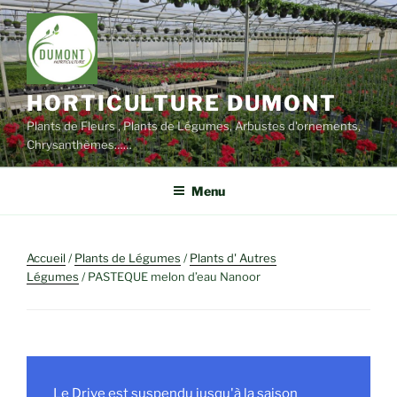
Aller
au
contenu
principal
HORTICULTURE DUMONT
Plants de Fleurs , Plants de Légumes, Arbustes d'ornements,
Chrysanthèmes……
Menu
Accueil
/
Plants de Légumes
/
Plants d' Autres
Légumes
/ PASTEQUE melon d’eau Nanoor
Le Drive est suspendu jusqu'à la saison