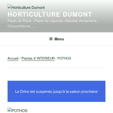
Aller
au
HORTICULTURE DUMONT
contenu
principal
Plants de Fleurs , Plants de Légumes, Arbustes d'ornements,
Chrysanthèmes……
Menu
Accueil
/
Plantes d' INTERIEUR
/ POTHOS
Le Drive est suspendu jusqu'à la saison prochaine