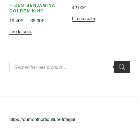
FICUS BENJAMINA
42,00
€
GOLDEN KING
Lire la suite
Plage
19,40
€
–
39,00
€
de
Lire la suite
prix :
19,40€
à
39,00€
Recherche
de
produits
https://dumonthorticulture.fr/legal