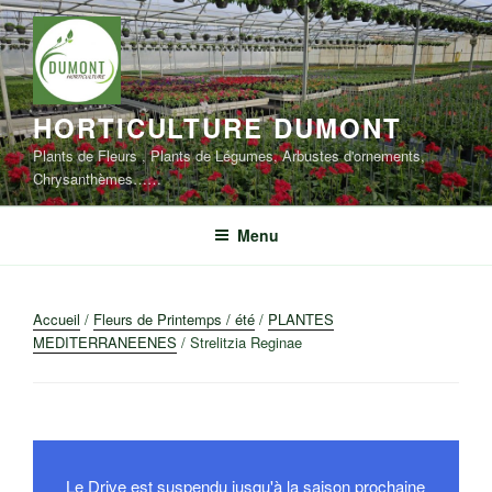
Aller
au
contenu
principal
HORTICULTURE DUMONT
Plants de Fleurs , Plants de Légumes, Arbustes d'ornements,
Chrysanthèmes……
Menu
Accueil
/
Fleurs de Printemps / été
/
PLANTES
MEDITERRANEENES
/ Strelitzia Reginae
Le Drive est suspendu jusqu'à la saison prochaine