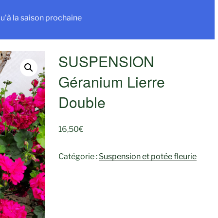
u'à la saison prochaine
SUSPENSION
Géranium Lierre
Double
16,50
€
Catégorie :
Suspension et potée fleurie