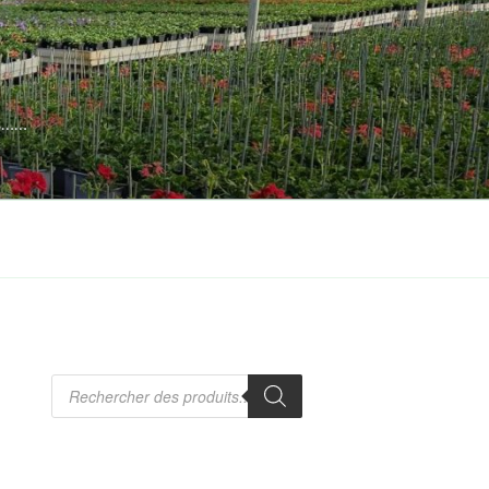
es……
Recherche
de
produits