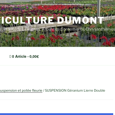
ICULTURE DUMONT
rs , Plants de Légumes, Arbustes d'ornements, Chrysanthèm
0 Article
0,00€
uspension et potée fleurie
/ SUSPENSION Géranium Lierre Double