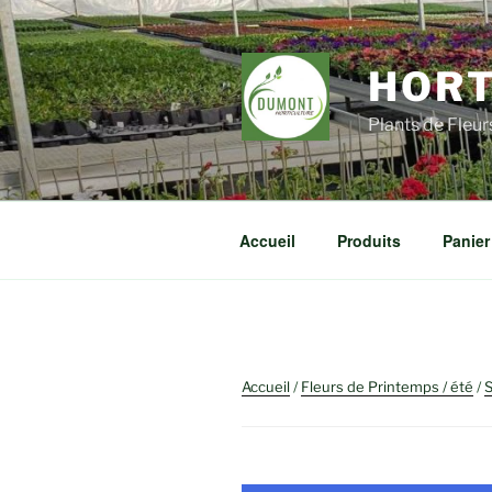
Aller
au
contenu
HORT
principal
Plants de Fleu
Accueil
Produits
Panier
Accueil
/
Fleurs de Printemps / été
/
S