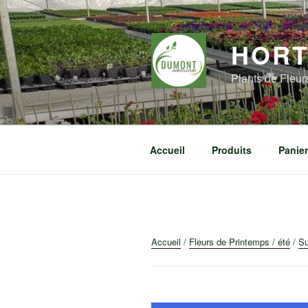
Aller
au
contenu
HORT
principal
Plants de Fleu
Accueil
Produits
Panier
Accueil
/
Fleurs de Printemps / été
/
Su