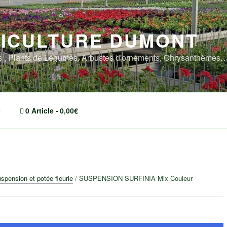
ICULTURE DUMONT
rs , Plants de Légumes, Arbustes d'ornements, Chrysanthème
0 Article
0,00€
spension et potée fleurie
/ SUSPENSION SURFINIA Mix Couleur