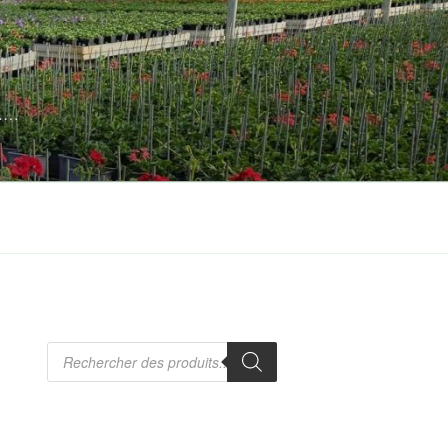
s……
Recherche
de
produits