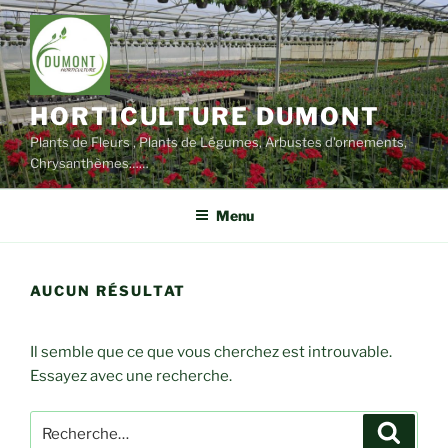
Aller
au
contenu
principal
HORTICULTURE DUMONT
Plants de Fleurs , Plants de Légumes, Arbustes d'ornements,
Chrysanthèmes……
Menu
AUCUN RÉSULTAT
Il semble que ce que vous cherchez est introuvable.
Essayez avec une recherche.
Recherche
Recher
pour