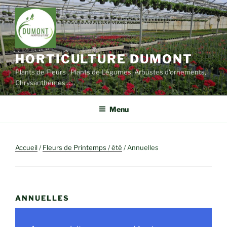
Aller
au
contenu
principal
HORTICULTURE DUMONT
Plants de Fleurs , Plants de Légumes, Arbustes d'ornements,
Chrysanthèmes……
Menu
Accueil
/
Fleurs de Printemps / été
/ Annuelles
ANNUELLES