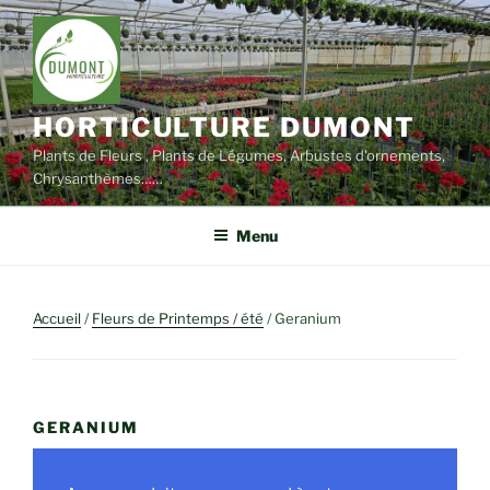
Aller
au
contenu
principal
HORTICULTURE DUMONT
Plants de Fleurs , Plants de Légumes, Arbustes d'ornements,
Chrysanthèmes……
Menu
Accueil
/
Fleurs de Printemps / été
/ Geranium
GERANIUM