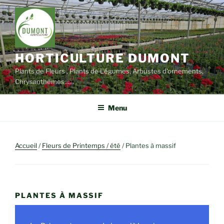
Aller
au
contenu
principal
HORTICULTURE DUMONT
Plants de Fleurs , Plants de Légumes, Arbustes d'ornements,
Chrysanthèmes……
Menu
Accueil
/
Fleurs de Printemps / été
/ Plantes à massif
PLANTES À MASSIF