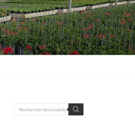
es……
Recherche
de
produits