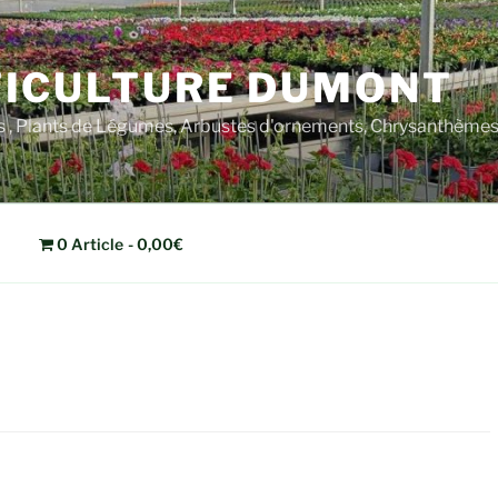
ICULTURE DUMONT
rs , Plants de Légumes, Arbustes d'ornements, Chrysanthèm
0 Article
0,00€