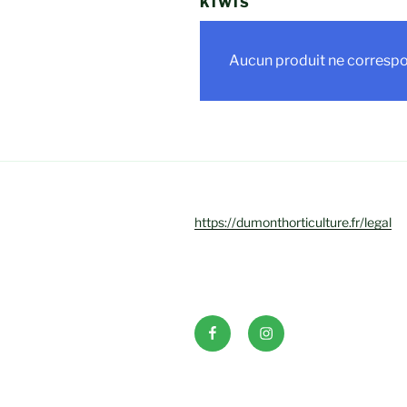
KIWIS
Aucun produit ne correspon
https://dumonthorticulture.fr/legal
Facebook
INSTAGRAM