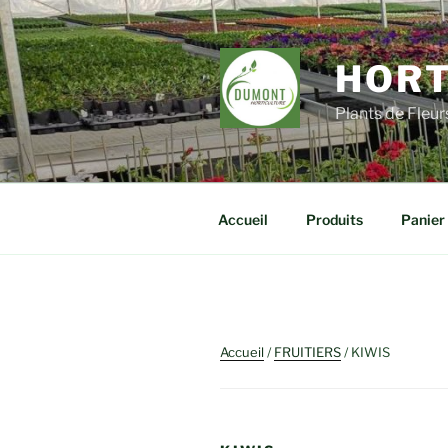
Aller
au
contenu
HORT
principal
Plants de Fleu
Accueil
Produits
Panier
Accueil
/
FRUITIERS
/ KIWIS