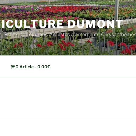
ICULTURE DUMONT
rs , Plants de Légumes, Arbustes d'ornements, Chrysanthèm
0 Article
0,00€