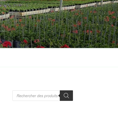
es……
Recherche
de
produits