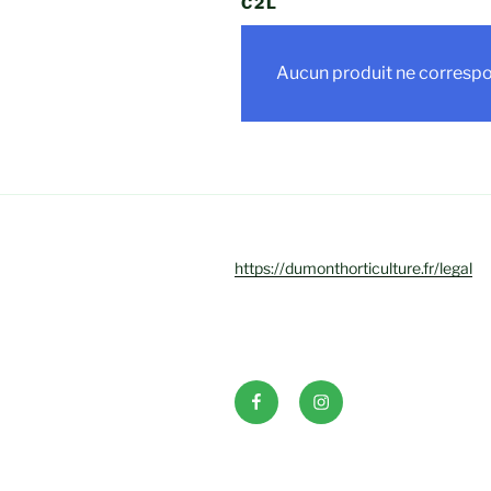
C2L
Aucun produit ne correspon
https://dumonthorticulture.fr/legal
Facebook
INSTAGRAM