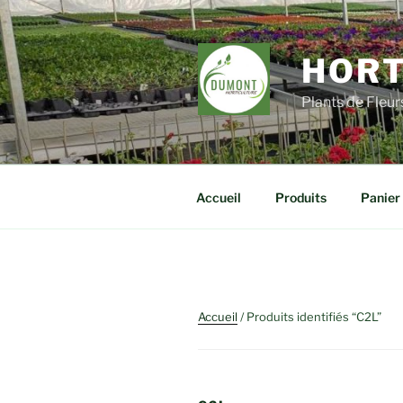
Aller
au
contenu
HORT
principal
Plants de Fleu
Accueil
Produits
Panier
Accueil
/ Produits identifiés “C2L”