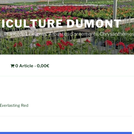
ICULTURE DUMONT
rs , Plants de Légumes, Arbustes d'ornements, Chrysanthèm
0 Article
0,00€
verlasting Red