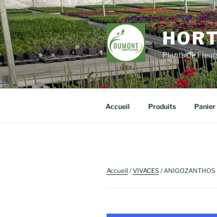
Aller
au
contenu
HORT
principal
Plants de Fleu
Accueil
Produits
Panier
Accueil
/
VIVACES
/ ANIGOZANTHOS E