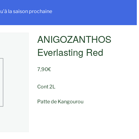
u'à la saison prochaine
ANIGOZANTHOS
Everlasting Red
7,90
€
Cont 2L
Patte de Kangourou