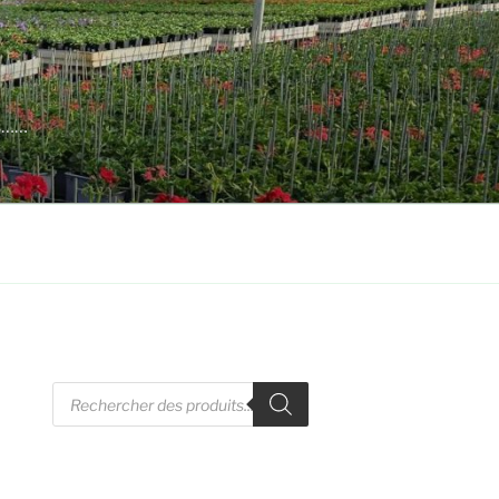
es……
Recherche
de
produits