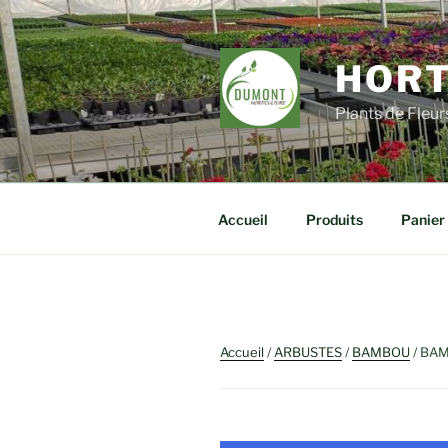
Aller
au
contenu
HORT
principal
Plants de Fleu
Accueil
Produits
Panier
Accueil
/
ARBUSTES
/
BAMBOU
/ BAM