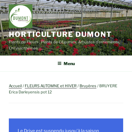
Aller
au
contenu
principal
HORTICULTURE DUMONT
Plants de Fleurs , Plants de Légumes, Arbustes d'ornements,
Chrysanthèmes……
Menu
Accueil
/
FLEURS AUTOMNE et HIVER
/
Bruyères
/ BRUYERE
Erica Darleyensis pot 12
Le Drive est suspendu jusqu'à la saison