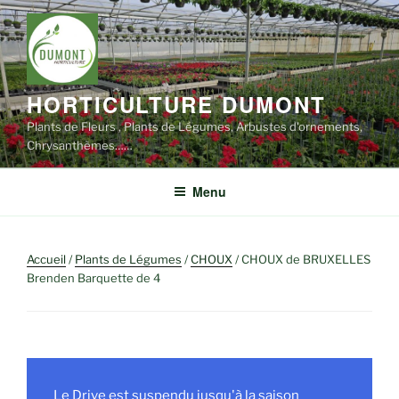
Aller
au
contenu
principal
HORTICULTURE DUMONT
Plants de Fleurs , Plants de Légumes, Arbustes d'ornements,
Chrysanthèmes……
Menu
Accueil
/
Plants de Légumes
/
CHOUX
/ CHOUX de BRUXELLES
Brenden Barquette de 4
Le Drive est suspendu jusqu'à la saison