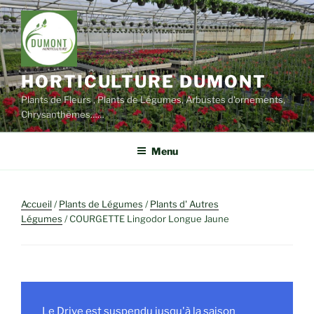
Aller
au
contenu
principal
HORTICULTURE DUMONT
Plants de Fleurs , Plants de Légumes, Arbustes d'ornements,
Chrysanthèmes……
Menu
Accueil
/
Plants de Légumes
/
Plants d' Autres
Légumes
/ COURGETTE Lingodor Longue Jaune
Le Drive est suspendu jusqu'à la saison