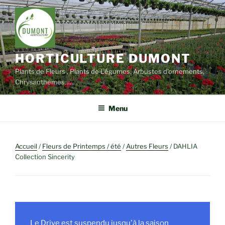
Aller
au
contenu
principal
HORTICULTURE DUMONT
Plants de Fleurs , Plants de Légumes, Arbustes d'ornements,
Chrysanthèmes……
Menu
Accueil
/
Fleurs de Printemps / été
/
Autres Fleurs
/ DAHLIA
Collection Sincerity
Le Drive est suspendu jusqu'à la saison