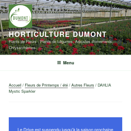
Aller
au
contenu
principal
HORTICULTURE DUMONT
Plants de Fleurs , Plants de Légumes, Arbustes d'ornements,
Chrysanthèmes……
Menu
Accueil
/
Fleurs de Printemps / été
/
Autres Fleurs
/ DAHLIA
Mystic Sparkler
Le Drive est suspendu jusqu'à la saison prochaine