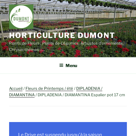
Aller
au
contenu
principal
HORTICULTURE DUMONT
Plants de Fleurs , Plants de Légumes, Arbustes d'ornements,
Chrysanthèmes……
Menu
Accueil
/
Fleurs de Printemps / été
/
DIPLADENIA /
DIAMANTINA
/ DIPLADENIA / DIAMANTINA Espalier pot 17 cm
Le Drive est suspendu jusqu'à la saison