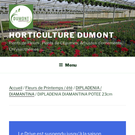
Aller
au
contenu
principal
HORTICULTURE DUMONT
Plants de Fleurs , Plants de Légumes, Arbustes d'ornements,
Chrysanthèmes……
Menu
Accueil
/
Fleurs de Printemps / été
/
DIPLADENIA /
DIAMANTINA
/ DIPLADENIA DIAMANTINA POTEE 23cm
Le Drive est suspendu jusqu'à la saison