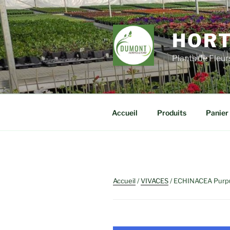
Aller
au
contenu
HORT
principal
Plants de Fleu
Accueil
Produits
Panier
Accueil
/
VIVACES
/ ECHINACEA Purpu