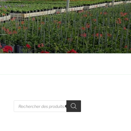
es……
Recherche
de
produits