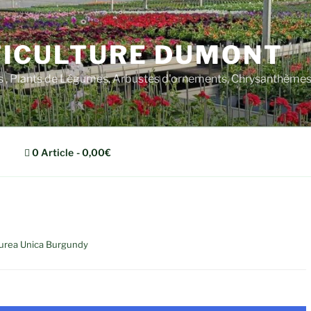
ICULTURE DUMONT
rs , Plants de Légumes, Arbustes d'ornements, Chrysanthèm
0 Article
0,00€
rea Unica Burgundy