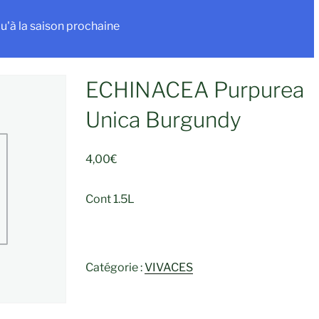
u'à la saison prochaine
ECHINACEA Purpurea
Unica Burgundy
4,00
€
Cont 1.5L
Catégorie :
VIVACES