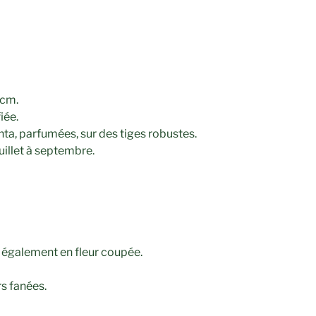
 cm.
iée.
a, parfumées, sur des tiges robustes.
uillet à septembre.
; également en fleur coupée.
rs fanées.