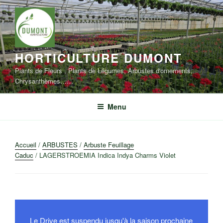
Aller
au
contenu
principal
HORTICULTURE DUMONT
Plants de Fleurs , Plants de Légumes, Arbustes d'ornements,
Chrysanthèmes……
Menu
Accueil
/
ARBUSTES
/
Arbuste Feuillage
Caduc
/ LAGERSTROEMIA Indica Indya Charms Violet
Le Drive est suspendu jusqu'à la saison prochaine