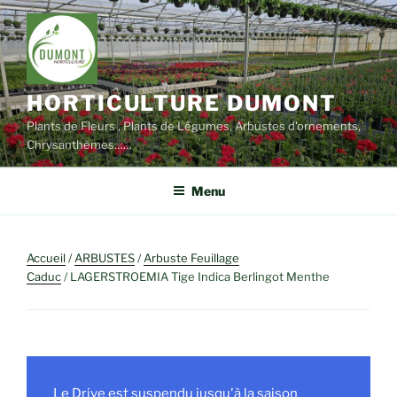
Aller
au
contenu
principal
HORTICULTURE DUMONT
Plants de Fleurs , Plants de Légumes, Arbustes d'ornements,
Chrysanthèmes……
Menu
Accueil
/
ARBUSTES
/
Arbuste Feuillage
Caduc
/ LAGERSTROEMIA Tige Indica Berlingot Menthe
Le Drive est suspendu jusqu'à la saison