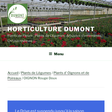
Aller
au
contenu
principal
HORTICULTURE DUMONT
Plants de Fleurs , Plants de Légumes, Arbustes d'ornements,
Chrysanthèmes……
Menu
Accueil
/
Plants de Légumes
/
Plants d' Oignons et de
Poireaux
/ OIGNON Rouge Doux
Le Drive est suspendu jusqu'à la saison