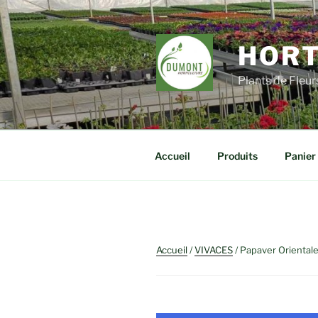
Aller
au
contenu
HORT
principal
Plants de Fleu
Accueil
Produits
Panier
Accueil
/
VIVACES
/ Papaver Oriental