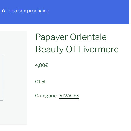
u'à la saison prochaine
Papaver Orientale
Beauty Of Livermere
4,00
€
C1,5L
Catégorie :
VIVACES