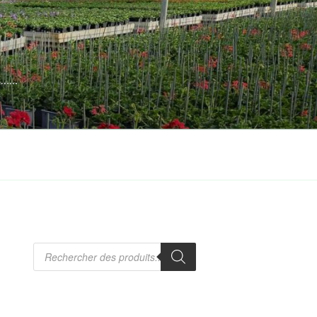
es……
Recherche
de
produits