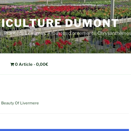
ICULTURE DUMONT
rs , Plants de Légumes, Arbustes d'ornements, Chrysanthèm
0 Article
0,00€
e Beauty Of Livermere