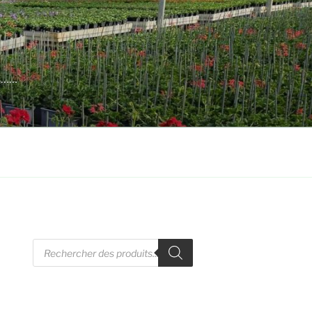
es……
Recherche
de
produits