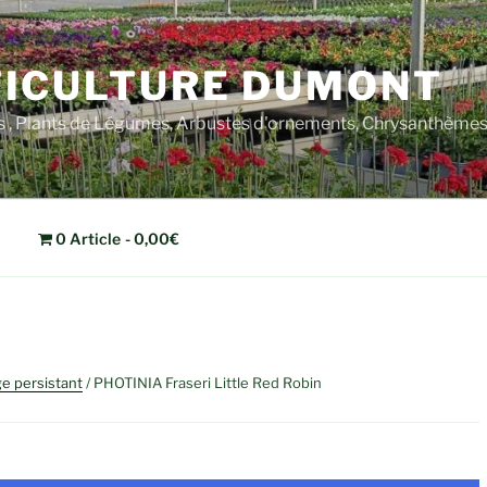
ICULTURE DUMONT
rs , Plants de Légumes, Arbustes d'ornements, Chrysanthèm
0 Article
0,00€
ge persistant
/ PHOTINIA Fraseri Little Red Robin