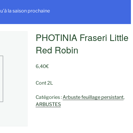
u'à la saison prochaine
PHOTINIA Fraseri Little
Red Robin
6,40
€
Cont 2L
Catégories :
Arbuste feuillage persistant
,
ARBUSTES