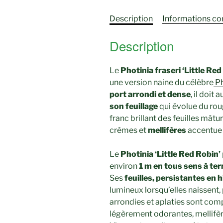
Description
Informations c
Description
Le
Photinia fraseri ‘Little Red
une version naine du célèbre
Ph
port arrondi et dense
, il doit
son feuillage
qui évolue du ro
franc brillant des feuilles mâtu
crèmes et
mellifères
accentue 
Le
Photinia ‘Little Red Robin’
environ
1 m en tous sens à te
Ses
feuilles, persistantes en h
lumineux lorsqu’elles naissent, 
arrondies et aplaties sont co
légèrement odorantes, mellifères