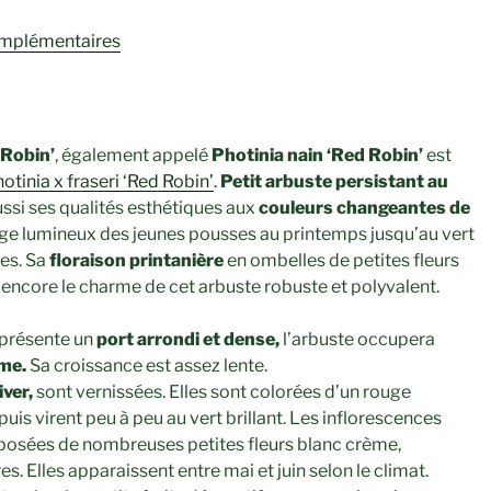
omplémentaires
 Robin’
, également appelé
Photinia nain ‘Red Robin’
est
otinia x fraseri ‘Red Robin’
.
Petit arbuste persistant au
 aussi ses qualités esthétiques aux
couleurs changeantes de
uge lumineux des jeunes pousses au printemps jusqu’au vert
res. Sa
floraison printanière
en ombelles de petites fleurs
encore le charme de cet arbuste robuste et polyvalent.
présente un
port arrondi et dense,
l’arbuste occupera
rme.
Sa croissance est assez lente.
iver,
sont vernissées. Elles sont colorées d’un rouge
puis virent peu à peu au vert brillant. Les inflorescences
mposées de nombreuses petites fleurs blanc crème,
. Elles apparaissent entre mai et juin selon le climat.