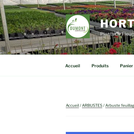
Aller
au
contenu
HORT
principal
Plants de Fleu
Accueil
Produits
Panier
Accueil
/
ARBUSTES
/
Arbuste feuilla