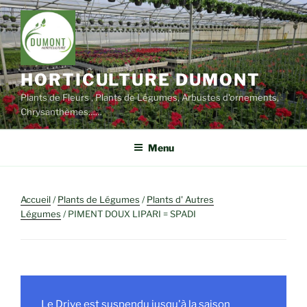
Aller
au
contenu
principal
HORTICULTURE DUMONT
Plants de Fleurs , Plants de Légumes, Arbustes d'ornements,
Chrysanthèmes……
Menu
Accueil
/
Plants de Légumes
/
Plants d' Autres
Légumes
/ PIMENT DOUX LIPARI = SPADI
Le Drive est suspendu jusqu'à la saison