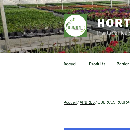
Aller
au
contenu
HORT
principal
Plants de Fleu
Accueil
Produits
Panier
Accueil
/
ARBRES
/ QUERCUS RUBRA