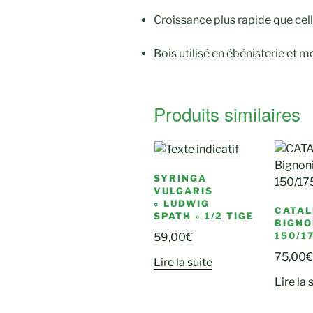
Croissance plus rapide que cel
Bois utilisé en ébénisterie et m
Produits similaires
SYRINGA
VULGARIS
« LUDWIG
CATAL
SPATH » 1/2 TIGE
BIGNO
150/1
59,00
€
75,00
€
Lire la suite
Lire la 