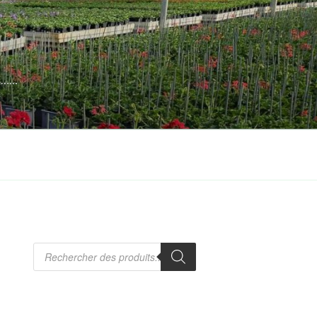
es……
Recherche
de
produits