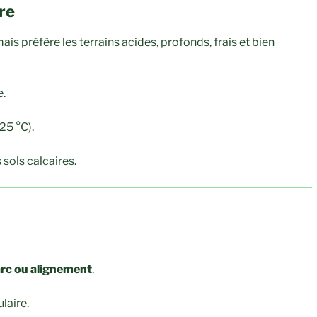
re
ais préfère les terrains acides, profonds, frais et bien
e.
-25 °C).
 sols calcaires.
rc ou alignement
.
laire.