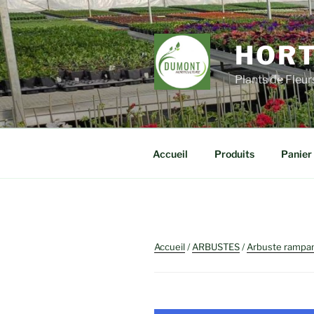
Aller
au
contenu
HORT
principal
Plants de Fleu
Accueil
Produits
Panier
Accueil
/
ARBUSTES
/
Arbuste rampa