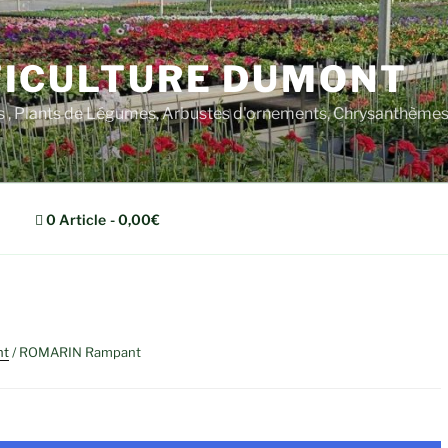
ICULTURE DUMONT
rs , Plants de Légumes, Arbustes d'ornements, Chrysanthèm
0 Article
0,00€
nt
/ ROMARIN Rampant