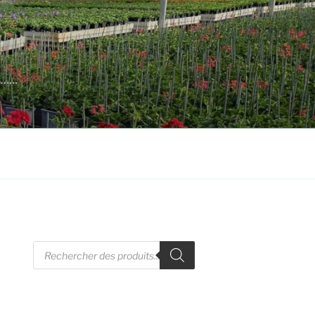
es……
Recherche
de
produits