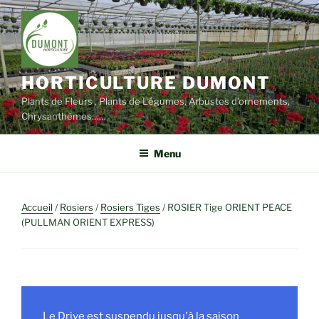
Aller
au
contenu
principal
HORTICULTURE DUMONT
Plants de Fleurs , Plants de Légumes, Arbustes d'ornements,
Chrysanthèmes……
Menu
Accueil
/
Rosiers
/
Rosiers Tiges
/ ROSIER Tige ORIENT PEACE
(PULLMAN ORIENT EXPRESS)
Le Drive est suspendu jusqu'à la saison