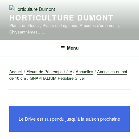
Aller
au
HORTICULTURE DUMONT
contenu
principal
Plants de Fleurs , Plants de Légumes, Arbustes d'ornements,
Chrysanthèmes……
Menu
Accueil
/
Fleurs de Printemps / été
/
Annuelles
/
Annuelles en pot
de 10 cm
/ GNAPHALIUM Petiolare Silver
Le Drive est suspendu jusqu'à la saison prochaine