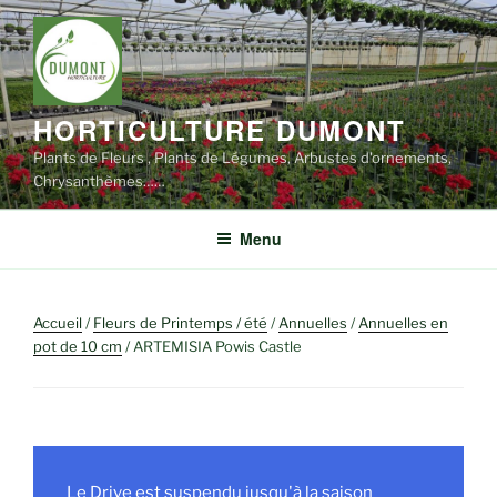
Aller
au
contenu
principal
HORTICULTURE DUMONT
Plants de Fleurs , Plants de Légumes, Arbustes d'ornements,
Chrysanthèmes……
Menu
Accueil
/
Fleurs de Printemps / été
/
Annuelles
/
Annuelles en
pot de 10 cm
/ ARTEMISIA Powis Castle
Le Drive est suspendu jusqu'à la saison