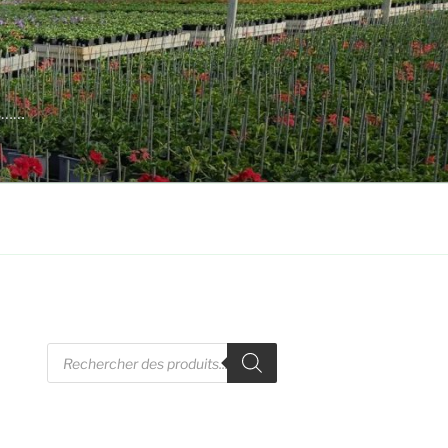
es……
Recherche
de
produits