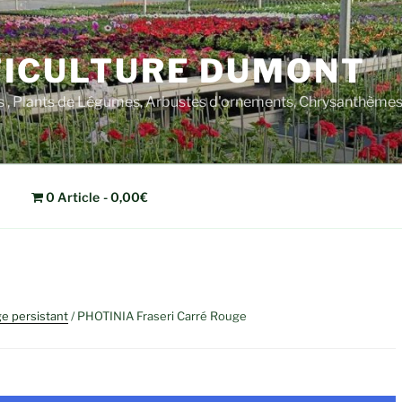
ICULTURE DUMONT
rs , Plants de Légumes, Arbustes d'ornements, Chrysanthèm
0 Article
0,00€
ge persistant
/ PHOTINIA Fraseri Carré Rouge