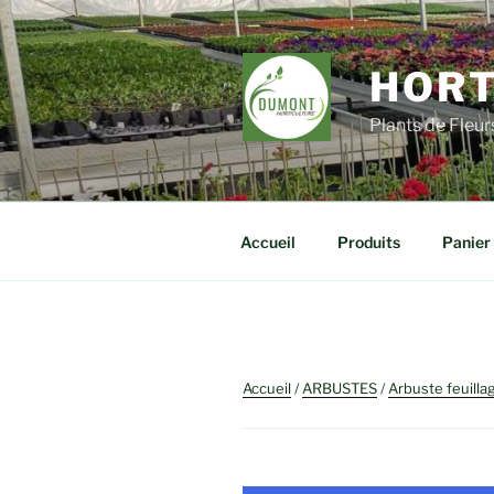
Aller
au
contenu
HORT
principal
Plants de Fleu
Accueil
Produits
Panier
Accueil
/
ARBUSTES
/
Arbuste feuilla