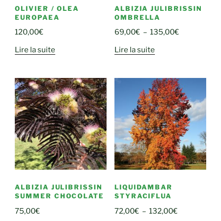
OLIVIER / OLEA
ALBIZIA JULIBRISSIN
EUROPAEA
OMBRELLA
Plage
120,00
€
69,00
€
–
135,00
€
de
Lire la suite
Lire la suite
prix :
69,00€
à
135,00€
ALBIZIA JULIBRISSIN
LIQUIDAMBAR
SUMMER CHOCOLATE
STYRACIFLUA
Plage
75,00
€
72,00
€
–
132,00
€