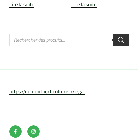
de
Lire la suite
Lire la suite
prix :
72,00€
à
132,00€
Recherche
de
produits
https://dumonthorticulture.fr/legal
Facebook
INSTAGRAM