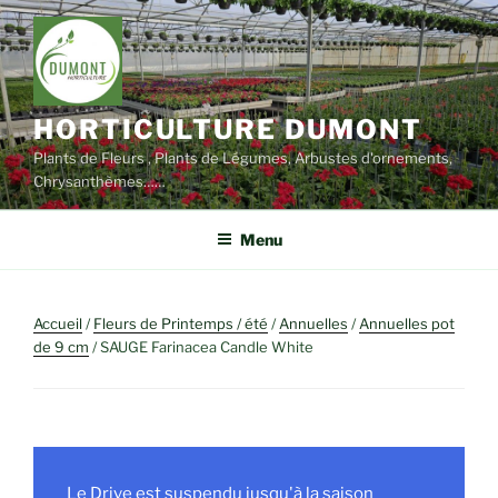
Aller
au
contenu
principal
HORTICULTURE DUMONT
Plants de Fleurs , Plants de Légumes, Arbustes d'ornements,
Chrysanthèmes……
Menu
Accueil
/
Fleurs de Printemps / été
/
Annuelles
/
Annuelles pot
de 9 cm
/ SAUGE Farinacea Candle White
Le Drive est suspendu jusqu'à la saison