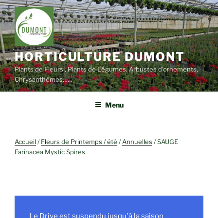
Aller
au
contenu
principal
HORTICULTURE DUMONT
Plants de Fleurs , Plants de Légumes, Arbustes d'ornements,
Chrysanthèmes……
Menu
Accueil
/
Fleurs de Printemps / été
/
Annuelles
/ SAUGE
Farinacea Mystic Spires
Le Drive est suspendu jusqu'à la saison