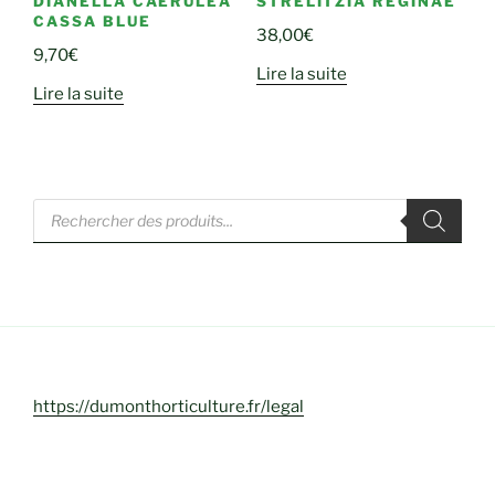
DIANELLA CAERULEA
STRELITZIA REGINAE
CASSA BLUE
38,00
€
9,70
€
Lire la suite
Lire la suite
Recherche
de
produits
https://dumonthorticulture.fr/legal