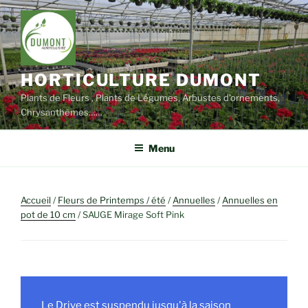
Aller
au
contenu
principal
HORTICULTURE DUMONT
Plants de Fleurs , Plants de Légumes, Arbustes d'ornements,
Chrysanthèmes……
Menu
Accueil
/
Fleurs de Printemps / été
/
Annuelles
/
Annuelles en
pot de 10 cm
/ SAUGE Mirage Soft Pink
Le Drive est suspendu jusqu'à la saison