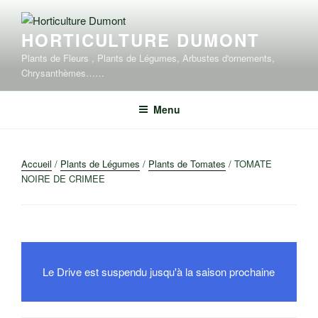
Aller
au
HORTICULTURE DUMONT
contenu
principal
Plants de Fleurs , Plants de Légumes, Arbustes d'ornements,
Chrysanthèmes……
Menu
Accueil
/
Plants de Légumes
/
Plants de Tomates
/ TOMATE
NOIRE DE CRIMEE
Le Drive est suspendu jusqu'à la saison prochaine